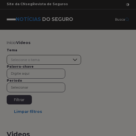
Site da CNseg
Revista de Seguros
NOTÍCIAS
DO SEGURO
Busca
Início
Vídeos
Tema
Selecione o tema
Palavra-chave
Período
Filtrar
Limpar filtros
Videos