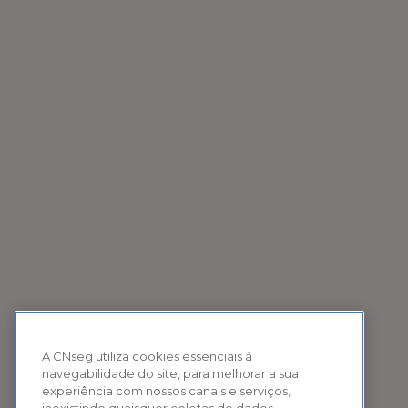
A CNseg utiliza cookies essenciais à
navegabilidade do site, para melhorar a sua
experiência com nossos canais e serviços,
inexistindo quaisquer coletas de dados