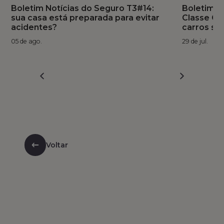
Boletim Notícias do Seguro T3#14:
Boletim N
sua casa está preparada para evitar
Classe C 
acidentes?
carros se
05 de ago.
29 de jul.
1
2
3
4
5
6
7
8
Voltar