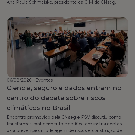
Ana Paula Schmeiske, presidente da CIM da CNseg.
30
06/08/2026 - Eventos
L
Ciência, seguro e dados entram no
fo
centro do debate sobre riscos
i
climáticos no Brasil
se
Encontro promovido pela CNseg e FGV discutiu como
transformar conhecimento científico em instrumentos
Enc
para prevenção, modelagem de riscos e construção de
RS 