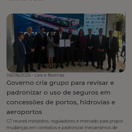
31/
06/08/2026 - Leis e Normas
El
Governo cria grupo para revisar e
a
padronizar o uso de seguros em
p
concessões de portos, hidrovias e
Enc
aeroportos
qua
res
GT reunirá ministério, reguladores e mercado para propor
por
mudanças em contratos e padronizar mecanismos de
de 