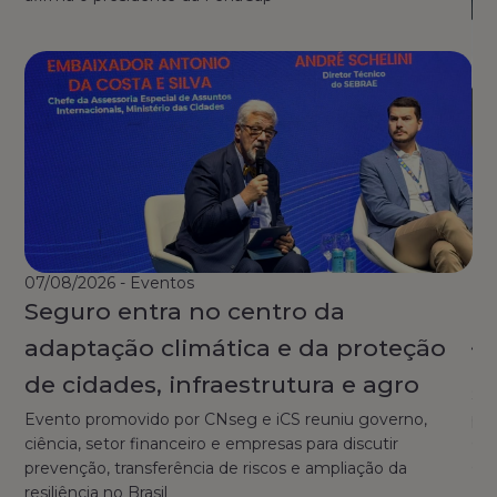
01/
A 
Se
p
07/08/2026 - Eventos
Seguro entra no centro da
d
adaptação climática e da proteção
🚗 
Br
de cidades, infraestrutura e agro
Seg
Evento promovido por CNseg e iCS reuniu governo,
pes
ciência, setor financeiro e empresas para discutir
O d
prevenção, transferência de riscos e ampliação da
Con
resiliência no Brasil