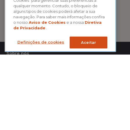
Cookies" para gerenciar suas preferências a
qualquer momento. Contudo, o bloqueio de
alguns tipos de cookies poderá afetar a sua
navegação. Para saber mais informações confira
o nosso
Aviso de Cookies
e a nossa
Diretiva
de Privacidade
.
Definições de cookies
Aceitar
Sobre nós
Notícias do Seguro é um hub de informações sobre seguros,
previdência privada, saúde suplementar e capitalização criado e
mantido pela CNseg.
Acesse notícias, artigos, publicações e vídeos em um só lugar.
© Copyright 2025 - CNseg