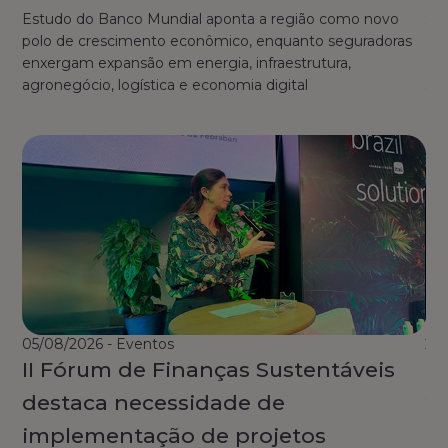
Estudo do Banco Mundial aponta a região como novo
Seg
polo de crescimento econômico, enquanto seguradoras
des
enxergam expansão em energia, infraestrutura,
cul
agronegócio, logística e economia digital
spoi
05/08/2026 - Eventos
29/
II Fórum de Finanças Sustentáveis
O
destaca necessidade de
2
implementação de projetos
c