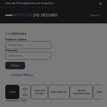
Site da CNseg
Revista de Seguros
NOTÍCIAS
DO SEGURO
Busca
Início
Notícias
Palavra-chave
Período
Filtrar
Limpar filtros
ASG
Seguros
Saúde
Tudo
/
Previdência
Capital
Gerais
Suplementar
ESG
Resultados:
Tudo