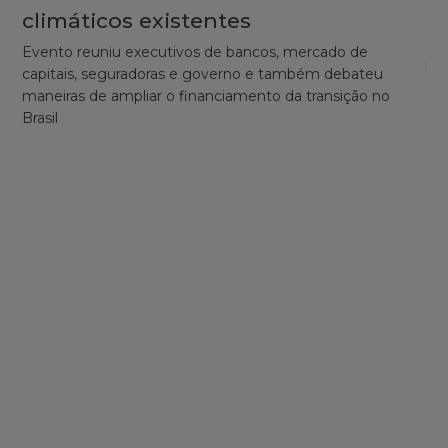
climáticos existentes
Sus
ape
Evento reuniu executivos de bancos, mercado de
pos
capitais, seguradoras e governo e também debateu
cui
maneiras de ampliar o financiamento da transição no
dis
Brasil