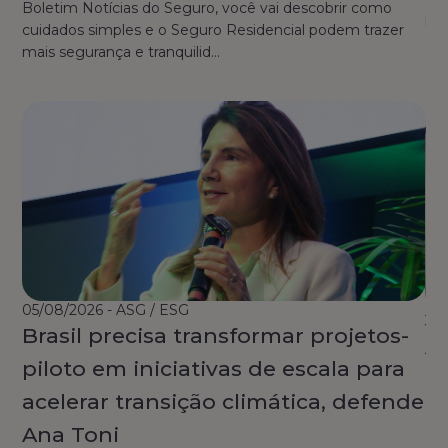
Boletim Notícias do Seguro, você vai descobrir como
pra
cuidados simples e o Seguro Residencial podem trazer
art
mais segurança e tranquilid...
av
05/08/2026 - ASG / ESG
30
Brasil precisa transformar projetos-
A
piloto em iniciativas de escala para
a
acelerar transição climática, defende
r
Ana Toni
Ric