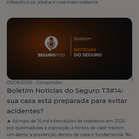
infraestrutura urbana e rural mais resiliente
amp
pro
05/08/2026 - Consumidor
Boletim Notícias do Seguro T3#14:
30/
N
sua casa está preparada para evitar
m
acidentes?
s
🔥 As mais de 15 mil internações de brasileiros em 2025
t
por queimaduras e exposição a fontes de calor trazem
um alerta: a prevenção dentro de casa é fundamental. No
Co