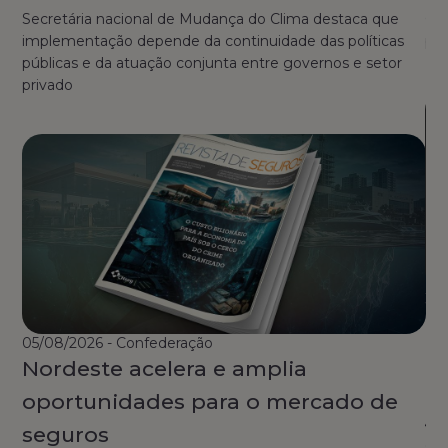
Secretária nacional de Mudança do Clima destaca que
Con
implementação depende da continuidade das políticas
pa
públicas e da atuação conjunta entre governos e setor
privado
30/
Bo
05/08/2026 - Confederação
Cl
Nordeste acelera e amplia
c
oportunidades para o mercado de
🚗 
seguros
do 