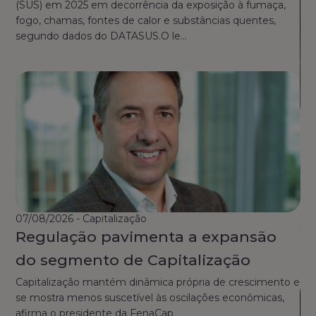
(SUS) em 2025 em decorrência da exposição à fumaça,
fogo, chamas, fontes de calor e substâncias quentes,
segundo dados do DATASUS.O le...
03
O
de
d
Se
07/08/2026 - Capitalização
par
Regulação pavimenta a expansão
Es
do segmento de Capitalização
Capitalização mantém dinâmica própria de crescimento e
se mostra menos suscetível às oscilações econômicas,
afirma o presidente da FenaCap