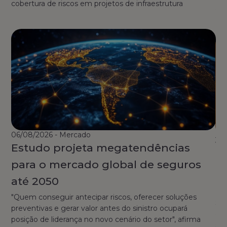
cobertura de riscos em projetos de infraestrutura
co
06/08/2026 - Mercado
31/
Estudo projeta megatendências
N
para o mercado global de seguros
in
até 2050
co
"Quem conseguir antecipar riscos, oferecer soluções
Su
preventivas e gerar valor antes do sinistro ocupará
de 
posição de liderança no novo cenário do setor", afirma
seg